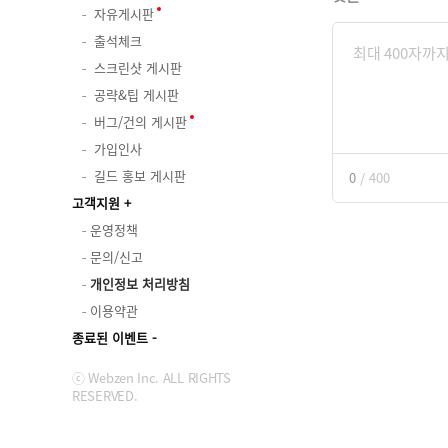
자유게시판
출석체크
스크린샷 게시판
공략&팁 게시판
버그/건의 게시판
가입인사
길드 홍보 게시판
0
/
400
고객지원
운영정책
문의/신고
개인정보 처리방침
이용약관
종료된 이벤트
ⓒ Webzen Inc. ALL RIGHTS
RESERVED.