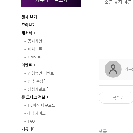
출근 휴직 야근
전체 보기
모아보기
새소식
공지사항
패치노트
GM노트
이벤트
라운
진행중인 이벤트
입추 속담
당첨자발표
뮤 모나크 정보
목록으로
PC버전 다운로드
게임 가이드
FAQ
커뮤니티
댓글