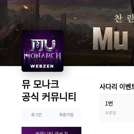
뮤 모나크 
사다리 이벤
공식 커뮤니티
1번
프루딩
로그인
회원가입
커뮤니티 글쓰기