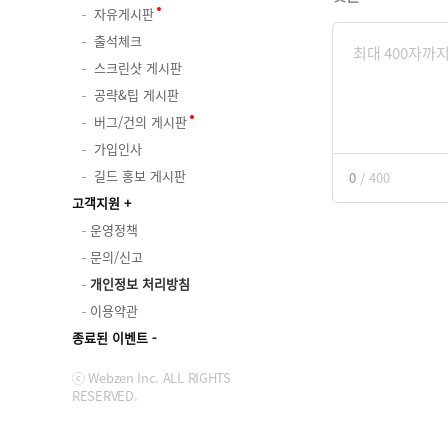
자유게시판
출석체크
스크린샷 게시판
공략&팁 게시판
버그/건의 게시판
가입인사
길드 홍보 게시판
0
/
400
고객지원
운영정책
문의/신고
개인정보 처리방침
이용약관
종료된 이벤트
ⓒ Webzen Inc. ALL RIGHTS
RESERVED.