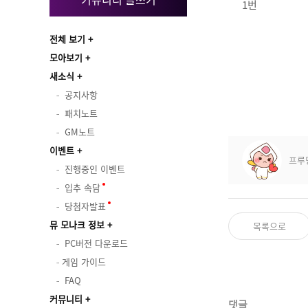
1번
전체 보기
모아보기
새소식
공지사항
패치노트
GM노트
이벤트
프루
진행중인 이벤트
입추 속담
당첨자발표
뮤 모나크 정보
목록으로
PC버전 다운로드
게임 가이드
FAQ
커뮤니티
댓글