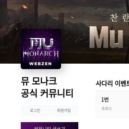
뮤 모나크 
사다리 이벤
공식 커뮤니티
1번
축복이
로그인
회원가입
커뮤니티 글쓰기