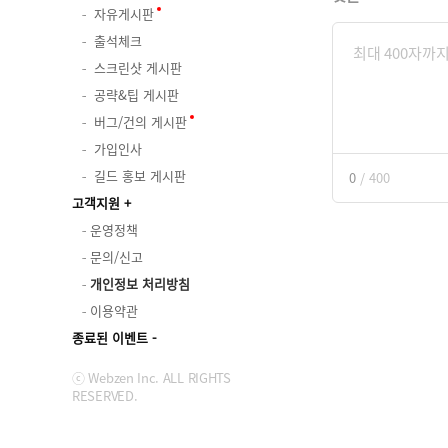
자유게시판
출석체크
스크린샷 게시판
공략&팁 게시판
버그/건의 게시판
가입인사
길드 홍보 게시판
0
/
400
고객지원
운영정책
문의/신고
개인정보 처리방침
이용약관
종료된 이벤트
ⓒ Webzen Inc. ALL RIGHTS
RESERVED.