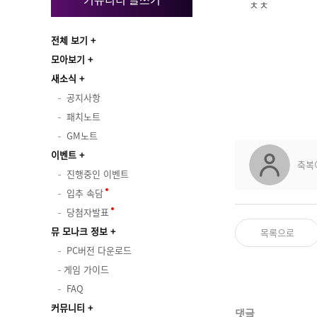
ㅊㅊ
전체 보기
모아보기
새소식
공지사항
패치노트
GM노트
이벤트
축복
진행중인 이벤트
입추 속담
당첨자발표
뮤 모나크 정보
목록으로
PC버전 다운로드
게임 가이드
FAQ
커뮤니티
댓글