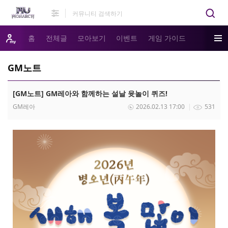
홈
전체글
모아보기
이벤트
게임 가이드
GM노트
[GM노트] GM레아와 함께하는 설날 윳놀이 퀴즈!
GM레아
2026.02.13 17:00
531