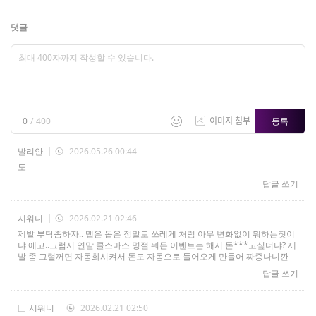
댓글
이미지 첨부
등록
0
/
400
발리안
2026.05.26 00:44
도
답글 쓰기
시워니
2026.02.21 02:46
제발 부탁좀하자.. 맵은 몹은 정말로 쓰레게 처럼 아무 변화없이 뭐하는짓이
냐 에고..그럼서 연말 클스마스 명절 뭐든 이벤트는 해서 돈***고싶더냐? 제
발 좀 그럴꺼면 자동화시켜서 돈도 자동으로 들어오게 만들어 짜증나니깐
답글 쓰기
시워니
2026.02.21 02:50