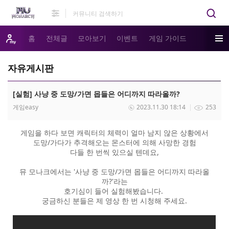
홈
전체글
모아보기
이벤트
게임 가이드
자유게시판
[실험] 사냥 중 도망/가면 몹들은 어디까지 따라올까?
게임easy
2023.11.30 18:14
253
게임을 하다 보면 캐릭터의 체력이 얼마 남지 않은 상황에서
도망/가다가 추격해오는 몬스터에 의해 사망한 경험
다들 한 번씩 있으실 텐데요,
뮤 모나크에서는 '사냥 중 도망/가면 몹들은 어디까지 따라올
까?'라는
호기심이 들어 실험해봤습니다.
궁금하신 분들은 제 영상 한 번 시청해 주세요.