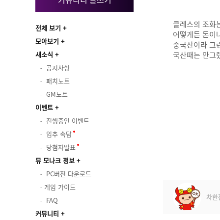
클레스의 조화
전체 보기
어떻게든 돈이나
모아보기
중국산이라 그
새소식
국산때는 안그
공지사항
패치노트
GM노트
이벤트
진행중인 이벤트
입추 속담
당첨자발표
뮤 모나크 정보
PC버전 다운로드
게임 가이드
차한
FAQ
커뮤니티