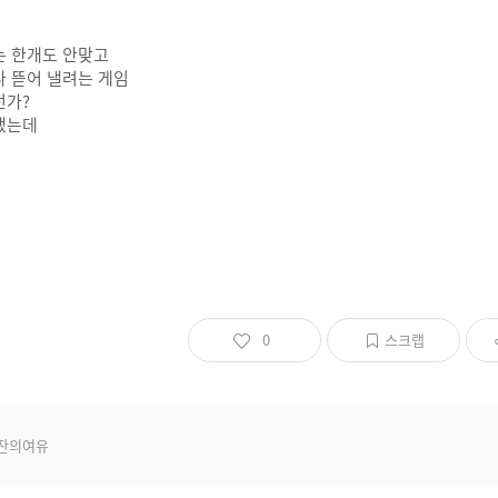
는 한개도 안맞고
 뜯어 낼려는 게임
런가?
랬는데
0
스크랩
잔의여유