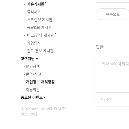
자유게시판
출석체크
목록으로
스크린샷 게시판
공략&팁 게시판
버그/건의 게시판
가입인사
댓글
길드 홍보 게시판
고객지원
운영정책
문의/신고
개인정보 처리방침
이용약관
종료된 이벤트
0
/
400
ⓒ Webzen Inc. ALL RIGHTS
RESERVED.