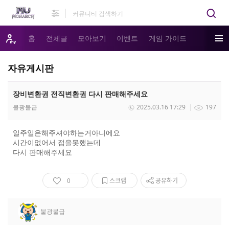
홈
전체글
모아보기
이벤트
게임 가이드
자유게시판
장비변환권 전직변환권 다시 판매해주세요
불광불급
2025.03.16 17:29
197
일주일은해주셔야하는거아니에요
시간이없어서 접을못했는데
다시 판매해주세요
0
스크랩
공유하기
불광불급