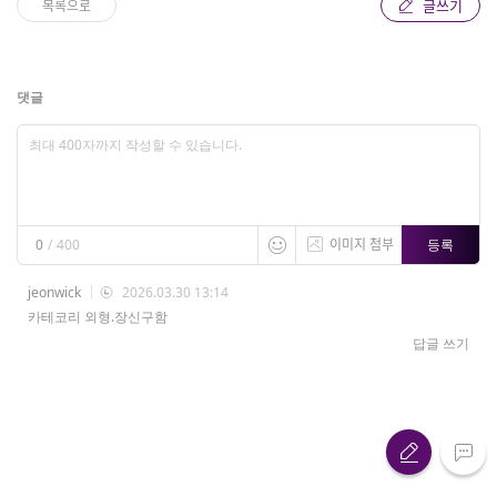
글쓰기
목록으로
댓글
이미지 첨부
등록
0
/
400
jeonwick
2026.03.30 13:14
카테코리 외형.장신구함
답글 쓰기