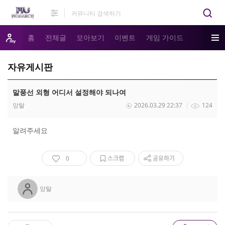
홈
전체글
모아보기
이벤트
게임 가이드
자유게시판
말풍선 외형 어디서 설정해야 되나여
앙탈
2026.03.29 22:37
124
알려주세요
0
스크랩
공유하기
앙탈