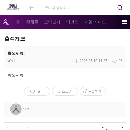
홈
전체글
모아보기
이벤트
게임 가이드
출석체크
출석체크!
sCv1
2025.05.10 11:27
98
출석체크
0
스크랩
공유하기
sCv1