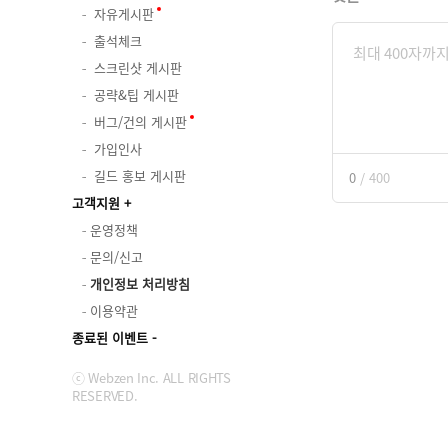
자유게시판
출석체크
스크린샷 게시판
공략&팁 게시판
버그/건의 게시판
가입인사
길드 홍보 게시판
0
/
400
고객지원
운영정책
문의/신고
개인정보 처리방침
이용약관
종료된 이벤트
ⓒ Webzen Inc. ALL RIGHTS
RESERVED.