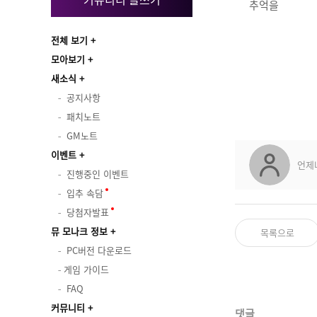
추억을
전체 보기
모아보기
새소식
공지사항
패치노트
GM노트
이벤트
언제
진행중인 이벤트
입추 속담
당첨자발표
뮤 모나크 정보
목록으로
PC버전 다운로드
게임 가이드
FAQ
커뮤니티
댓글