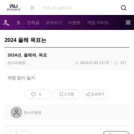
홈
전체글
모아보기
이벤트
게임 가이드
2024 올해 목표는
2024년. 올해에. 목표
천사의평원
2024.01.03 12:19
321
걱정 없이 살기
0
스크랩
공유하기
천사의평원