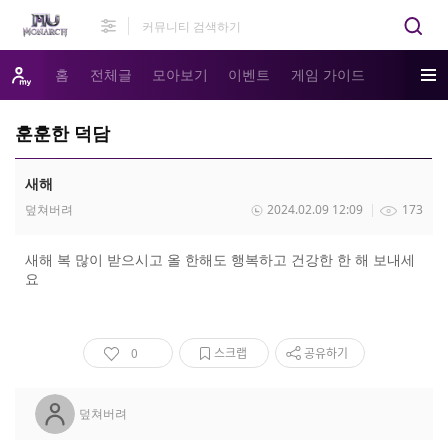
홈
전체글
모아보기
이벤트
게임 가이드
훈훈한 덕담
새해
덮쳐버려
2024.02.09 12:09
173
새해 복 많이 받으시고 올 한해도 행복하고 건강한 한 해 보내세
요
0
스크랩
공유하기
덮쳐버려