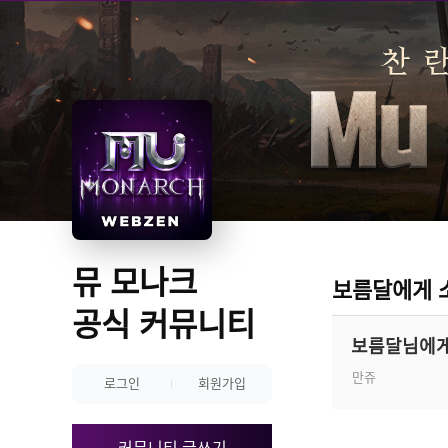
뮤 모나크 
보름달에게 
공식 커뮤니티
보름달님에게
만쥬
로그인
회원가입
커뮤니티 글쓰기