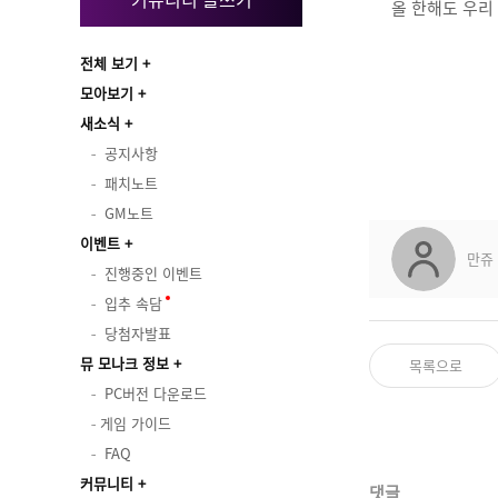
올 한해도 우리
전체 보기
모아보기
새소식
공지사항
패치노트
GM노트
이벤트
만쥬
진행중인 이벤트
입추 속담
당첨자발표
뮤 모나크 정보
목록으로
PC버전 다운로드
게임 가이드
FAQ
커뮤니티
댓글