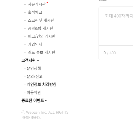
자유게시판
출석체크
스크린샷 게시판
공략&팁 게시판
버그/건의 게시판
가입인사
길드 홍보 게시판
0
/
400
고객지원
운영정책
문의/신고
개인정보 처리방침
이용약관
종료된 이벤트
ⓒ Webzen Inc. ALL RIGHTS
RESERVED.