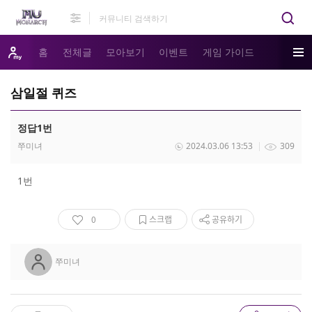
홈
전체글
모아보기
이벤트
게임 가이드
삼일절 퀴즈
정답1번
쭈미녀
2024.03.06 13:53
309
1번
0
스크랩
공유하기
쭈미녀