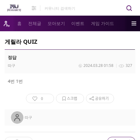
홈
전체글
모아보기
이벤트
게임 가이드
게릴라 QUIZ
정답
따구
2024.03.28 01:58
327
4번 1번
0
스크랩
공유하기
따구