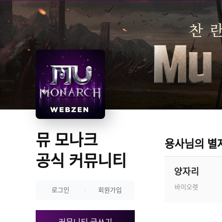
뮤 모나크 
용사님의 별
공식 커뮤니티
양자리
바이오렛
로그인
회원가입
커뮤니티 글쓰기