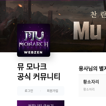
뮤 모나크 
용사님의 별
공식 커뮤니티
황소자리
황소자리
로그인
회원가입
커뮤니티 글쓰기