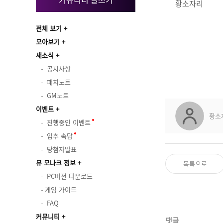
황소자리
전체 보기
모아보기
새소식
공지사항
패치노트
GM노트
이벤트
황소
진행중인 이벤트
입추 속담
당첨자발표
뮤 모나크 정보
목록으로
PC버전 다운로드
게임 가이드
FAQ
커뮤니티
댓글