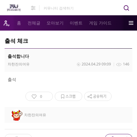
홈
전체글
모아보기
이벤트
게임 가이드
출석 체크
출석합니다
차한잔의여유
2024.04.29 09:09
146
출석
0
스크랩
공유하기
차한잔의여유