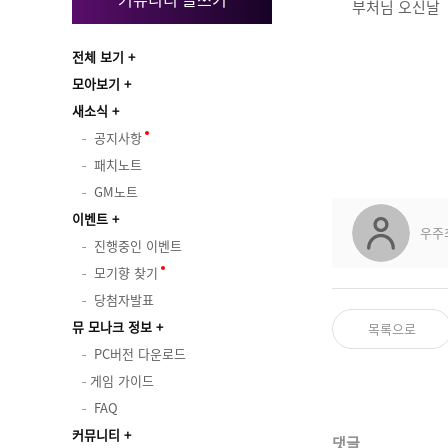
부처님 오신날
전체 보기
모아보기
새소식
공지사항
패치노트
GM노트
이벤트
우주
진행중인 이벤트
모기향 찾기
당첨자발표
뮤 모나크 정보
목록으로
PC버전 다운로드
게임 가이드
FAQ
커뮤니티
댓글