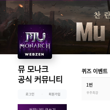
뮤 모나크 
퀴즈 이벤트
공식 커뮤니티
1번
우주최강
로그인
회원가입
커뮤니티 글쓰기