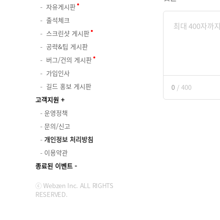
자유게시판
출석체크
스크린샷 게시판
공략&팁 게시판
버그/건의 게시판
가입인사
길드 홍보 게시판
0
/
400
고객지원
운영정책
문의/신고
개인정보 처리방침
이용약관
종료된 이벤트
ⓒ Webzen Inc. ALL RIGHTS
RESERVED.