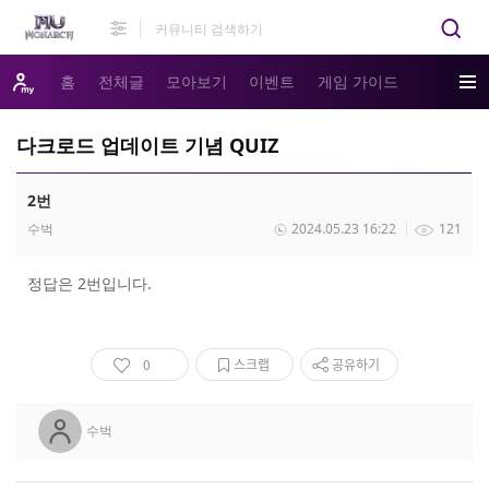
홈
전체글
모아보기
이벤트
게임 가이드
다크로드 업데이트 기념 QUIZ
2번
수벅
2024.05.23 16:22
121
정답은 2번입니다.
0
스크랩
공유하기
수벅