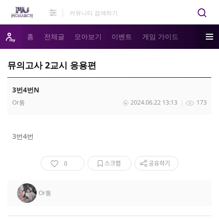
홈
전체글
모아보기
이벤트
게임 가이드
뮤의고사 2교시 응용편
3번4번N
Or톰
2024.06.22 13:13
173
3번4번
0
스크랩
공유하기
Or톰