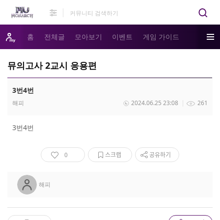
홈
전체글
모아보기
이벤트
게임 가이드
뮤의고사 2교시 응용편
3번4번
해피
2024.06.25 23:08
261
3번4번
0
스크랩
공유하기
해피