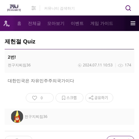
홈
전체글
모아보기
이벤트
게임 가이드
제헌절 Quiz
2번!
전구지찌짐36
2024.07.11 10:53
174
대한민국은 자유민주주의국가이다
0
스크랩
공유하기
전구지찌짐36