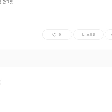
탕 한그릇
0
스크랩