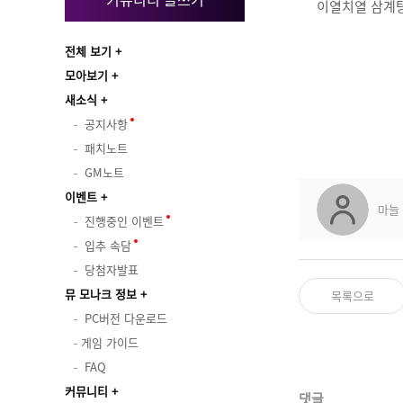
이열치열 삼계
전체 보기
모아보기
새소식
공지사항
패치노트
GM노트
이벤트
마늘
진행중인 이벤트
입추 속담
당첨자발표
뮤 모나크 정보
목록으로
PC버전 다운로드
게임 가이드
FAQ
커뮤니티
댓글