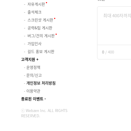
자유게시판
출석체크
스크린샷 게시판
공략&팁 게시판
버그/건의 게시판
가입인사
길드 홍보 게시판
0
/
400
고객지원
운영정책
문의/신고
개인정보 처리방침
이용약관
종료된 이벤트
ⓒ Webzen Inc. ALL RIGHTS
RESERVED.