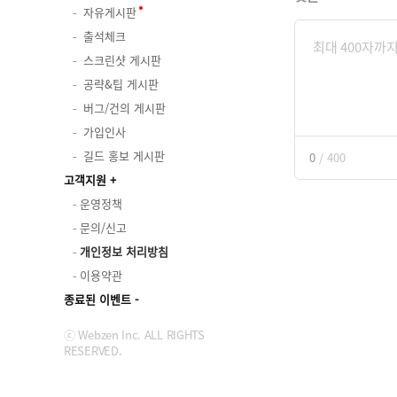
자유게시판
출석체크
스크린샷 게시판
공략&팁 게시판
버그/건의 게시판
가입인사
길드 홍보 게시판
0
/
400
고객지원
운영정책
문의/신고
개인정보 처리방침
이용약관
종료된 이벤트
ⓒ Webzen Inc. ALL RIGHTS
RESERVED.