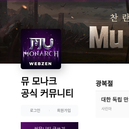
뮤 모나크 
광복절
공식 커뮤니티
대한 독립 만
사린마
로그인
회원가입
커뮤니티 글쓰기