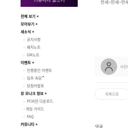
만세~만세~만세
전체 보기
모아보기
새소식
공지사항
패치노트
GM노트
이벤트
사린
진행중인 이벤트
입추 속담
당첨자발표
뮤 모나크 정보
목록으로
PC버전 다운로드
게임 가이드
FAQ
커뮤니티
댓글