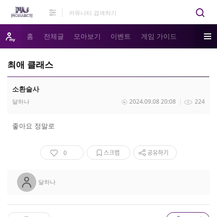
홈
전체글
모아보기
이벤트
게임 가이드
최애 클래스
소환술사
달하나
2024.09.08 20:08
224
좋아요 정말로
0
스크랩
공유하기
달하나