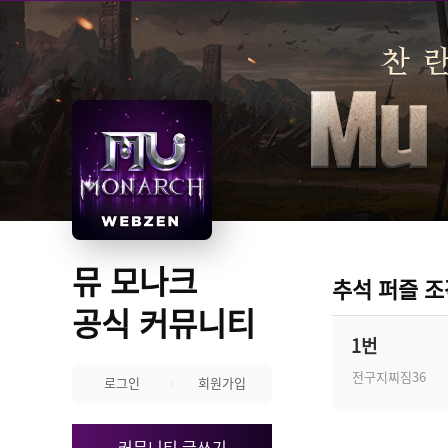
뮤 모나크 
추석 퍼즐 조
공식 커뮤니티
1번
전구지찌짐36
로그인
회원가입
커뮤니티 글쓰기