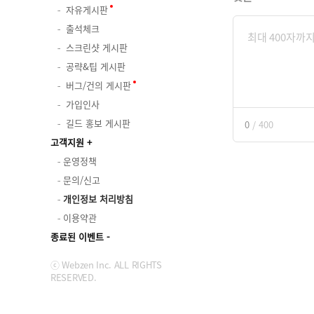
자유게시판
출석체크
스크린샷 게시판
공략&팁 게시판
버그/건의 게시판
가입인사
길드 홍보 게시판
0
/
400
고객지원
운영정책
문의/신고
개인정보 처리방침
이용약관
종료된 이벤트
ⓒ Webzen Inc. ALL RIGHTS
RESERVED.