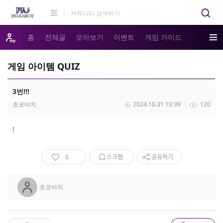
홈
전체글
모아보기
이벤트
게임 가이드
게임 아이템 QUIZ
3번!!!
초코바치
2024.10.31 10:39
120
!
0
스크랩
공유하기
초코바치