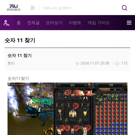
홈
전체글
모아보기
이벤트
게임 가이드
숫자 11 찾기
숫자 11 찾기
흰띠
2024.11.07 20:38
115
숫자11찾기