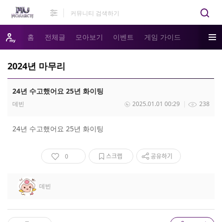
홈
전체글
모아보기
이벤트
게임 가이드
2024년 마무리
24년 수고했어요 25년 화이팅
데빈
2025.01.01 00:29
238
24년 수고했어요 25년 화이팅
0
스크랩
공유하기
데빈