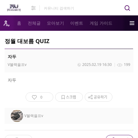
홈
전체글
모아보기
이벤트
게임 가이드
정월 대보름 QUIZ
자두
V블랙을프v
2025.02.19 16:30
199
자두
0
스크랩
공유하기
V블랙을프v