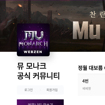
뮤 모나크 
정월 대보름 
공식 커뮤니티
4번
베베짱
로그인
회원가입
커뮤니티 글쓰기