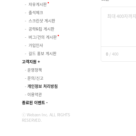
자유게시판
출석체크
스크린샷 게시판
공략&팁 게시판
버그/건의 게시판
가입인사
길드 홍보 게시판
0
/
400
고객지원
운영정책
문의/신고
개인정보 처리방침
이용약관
종료된 이벤트
ⓒ Webzen Inc. ALL RIGHTS
RESERVED.