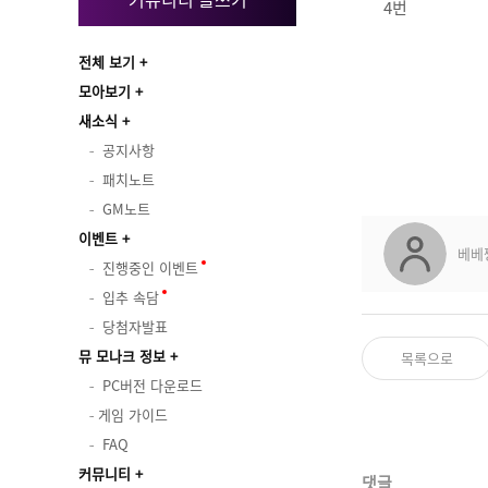
4번
전체 보기
모아보기
새소식
공지사항
패치노트
GM노트
이벤트
베베
진행중인 이벤트
입추 속담
당첨자발표
뮤 모나크 정보
목록으로
PC버전 다운로드
게임 가이드
FAQ
커뮤니티
댓글