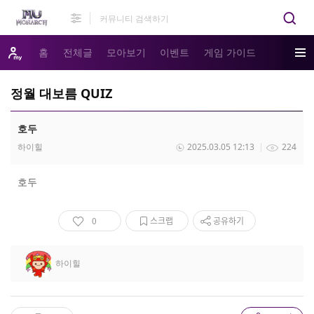
홈
전체글
모아보기
이벤트
게임 가이드
정월 대보름 QUIZ
호두
하이힐
2025.03.05 12:13
224
호두
0
스크랩
공유하기
하이힐