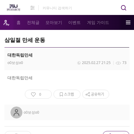
홈
전체글
모아보기
이벤트
게임 가이드
삼일절 만세 운동
대한독립만세
o0보성o0
2025.02.27 21:25
73
대한독립만세
0
스크랩
공유하기
o0보성o0