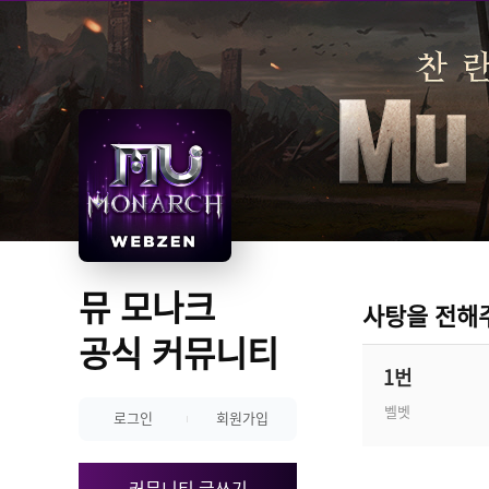
뮤 모나크 
사탕을 전해
공식 커뮤니티
1번
벨벳
로그인
회원가입
커뮤니티 글쓰기