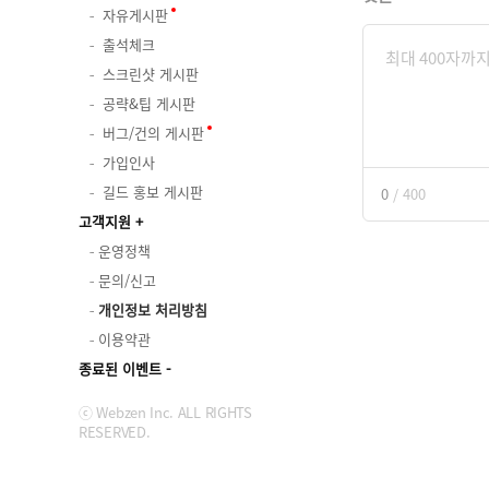
자유게시판
출석체크
스크린샷 게시판
공략&팁 게시판
버그/건의 게시판
가입인사
길드 홍보 게시판
0
/
400
고객지원
운영정책
문의/신고
개인정보 처리방침
이용약관
종료된 이벤트
ⓒ Webzen Inc. ALL RIGHTS
RESERVED.