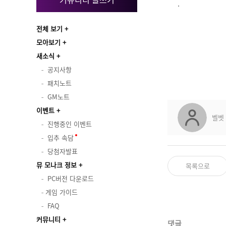
.
전체 보기
모아보기
새소식
공지사항
패치노트
GM노트
이벤트
벨벳
진행중인 이벤트
입추 속담
당첨자발표
뮤 모나크 정보
목록으로
PC버전 다운로드
게임 가이드
FAQ
커뮤니티
댓글