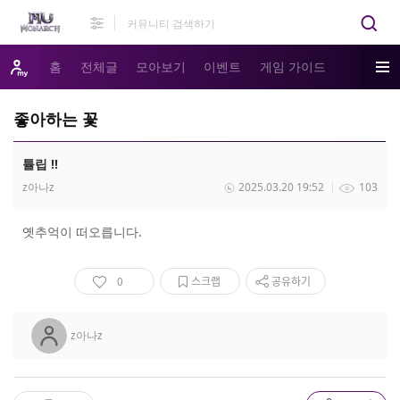
홈
전체글
모아보기
이벤트
게임 가이드
좋아하는 꽃
튤립 !!
z아나z
2025.03.20 19:52
103
옛추억이 떠오릅니다.
0
스크랩
공유하기
z아나z