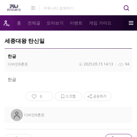
홈
전체글
모아보기
이벤트
게임 가이드
세종대왕 탄신일
한글
디바인6혼돈
2025.05.15 14:13
94
한글
0
스크랩
공유하기
디바인6혼돈