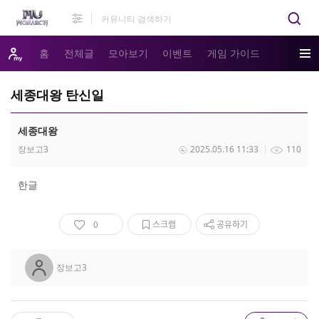
홈
전체글
모아보기
이벤트
게임 가이드
세종대왕 탄신일
세종대왕
장보고3
2025.05.16 11:33
110
한글
0
스크랩
공유하기
장보고3