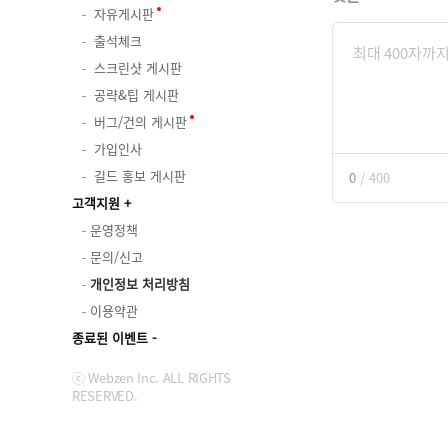
자유게시판
출석체크
스크린샷 게시판
공략&팁 게시판
버그/건의 게시판
가입인사
길드 홍보 게시판
0
/
400
고객지원
운영정책
문의/신고
개인정보 처리방침
이용약관
종료된 이벤트
ⓒ Webzen Inc. ALL RIGHTS
RESERVED.