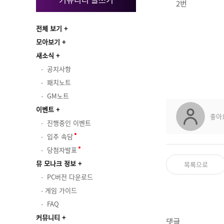
2번
전체 보기
모아보기
새소식
공지사항
패치노트
GM노트
이벤트
좋아
진행중인 이벤트
입추 속담
당첨자발표
뮤 모나크 정보
목록으로
PC버전 다운로드
게임 가이드
FAQ
커뮤니티
댓글