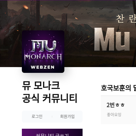
뮤 모나크 
호국보훈의 
공식 커뮤니티
2번ㅎㅎ
좋아요잉
로그인
회원가입
커뮤니티 글쓰기