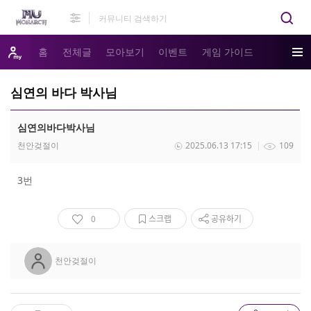
홈
전체글
모아보기
이벤트
게임 가이드
심연의 바다 박사님
심연의바다박사님
천안겆절이
2025.06.13 17:15
109
3번
0
스크랩
공유하기
천안겆절이