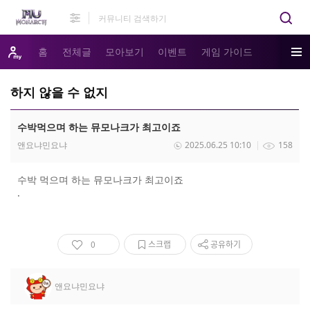
홈
전체글
모아보기
이벤트
게임 가이드
하지 않을 수 없지
수박먹으며 하는 뮤모나크가 최고이죠
앤요냐민요냐
2025.06.25 10:10
158
수박 먹으며 하는 뮤모나크가 최고이죠
.
0
스크랩
공유하기
앤요냐민요냐