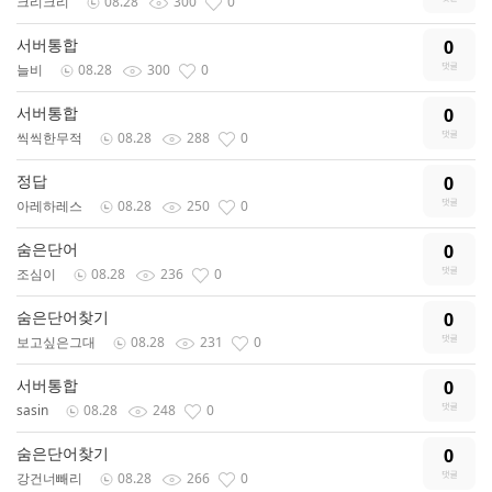
크리크리
08.28
300
0
서버통합
0
늘비
08.28
300
0
서버통합
0
씩씩한무적
08.28
288
0
정답
0
아레하레스
08.28
250
0
숨은단어
0
조심이
08.28
236
0
숨은단어찾기
0
보고싶은그대
08.28
231
0
서버통합
0
sasin
08.28
248
0
숨은단어찾기
0
강건너빼리
08.28
266
0