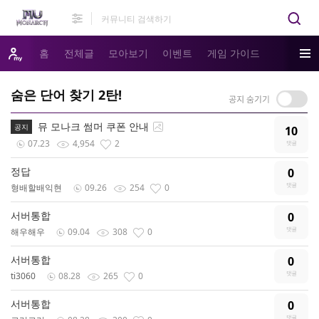
홈
전체글
모아보기
이벤트
게임 가이드
숨은 단어 찾기 2탄!
뮤 모나크 썸머 쿠폰 안내
공지
10
07.23
4,954
2
정답
0
형배할배익현
09.26
254
0
서버통합
0
해우해우
09.04
308
0
서버통합
0
ti3060
08.28
265
0
서버통합
0