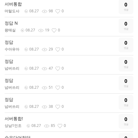
서버통합
0
머털도사
08.27
98
0
정답 N
0
왕매실
08.27
19
0
정답
0
수아유아
08.27
29
0
정답
0
넘버쓰리
08.27
47
0
정답
0
넘버쓰리
08.27
51
0
정답
0
넘버쓰리
08.27
38
0
서버통합!
0
상남1인조
08.27
85
0
숨은단어정답