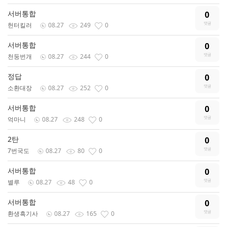
서버통합
0
헌터킬러
08.27
249
0
서버통합
0
천둥번개
08.27
244
0
정답
0
소환대장
08.27
252
0
서버통합
0
억마니
08.27
248
0
2탄
0
7번국도
08.27
80
0
서버통합
0
별루
08.27
48
0
서버통합
0
환생흑기사
08.27
165
0