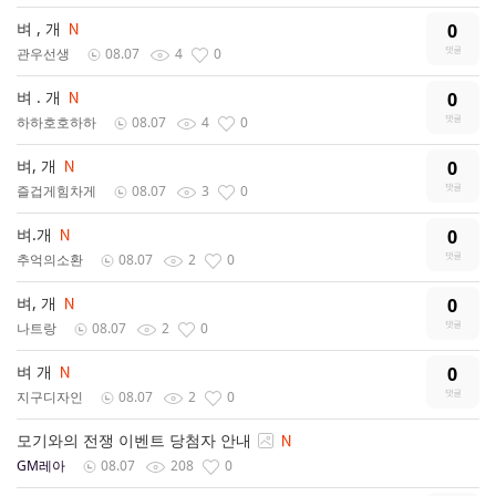
벼 , 개
0
관우선생
08.07
4
0
벼 . 개
0
하하호호하하
08.07
4
0
벼, 개
0
즐겁게힘차게
08.07
3
0
벼.개
0
추억의소환
08.07
2
0
벼, 개
0
나트랑
08.07
2
0
벼 개
0
지구디자인
08.07
2
0
모기와의 전쟁 이벤트 당첨자 안내
GM레아
08.07
208
0