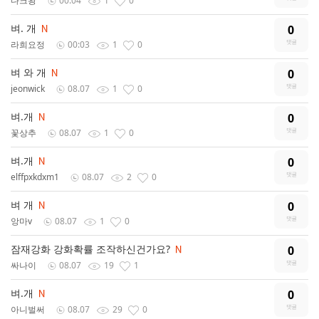
다크왕
00:04
1
0
벼. 개
0
라희요정
00:03
1
0
벼 와 개
0
jeonwick
08.07
1
0
벼.개
0
꽃상추
08.07
1
0
벼.개
0
elffpxkdxm1
08.07
2
0
벼 개
0
앙마v
08.07
1
0
잠재강화 강화확률 조작하신건가요?
0
싸나이
08.07
19
1
벼.개
0
아니벌써
08.07
29
0