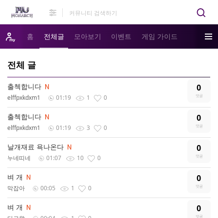
홈
전체글
모아보기
이벤트
게임 가이드
전체 글
출첵합니다
0
elffpxkdxm1
01:19
1
0
출첵합니다
0
elffpxkdxm1
01:19
3
0
날개재료 욕나온다
0
누네띠네
01:07
10
0
벼 개
0
막잡아
00:05
1
0
벼 개
0