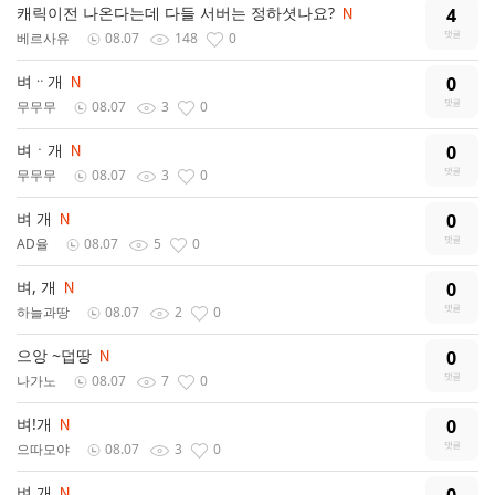
캐릭이전 나온다는데 다들 서버는 정하셧나요?
4
베르사유
08.07
148
0
벼ᆢ개
0
무무무
08.07
3
0
벼ㆍ개
0
무무무
08.07
3
0
벼 개
0
AD율
08.07
5
0
벼, 개
0
하늘과땅
08.07
2
0
으앙 ~덥땅
0
나가노
08.07
7
0
벼!개
0
으따모야
08.07
3
0
벼 개