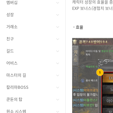
캐릭터 성장의 효율을 증
멤버십
EXP 보너스(경험치 보너
성장
거래소
-
효율
친구
길드
어비스
마스터의 길
칼리마BOSS
쿤둔의 탑
원소 시스템