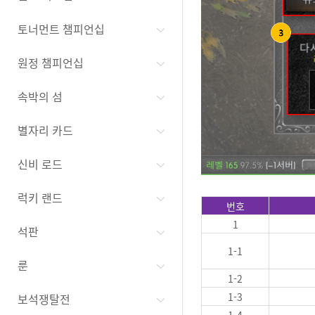
토너먼트 챔피언십
원정 챔피언십
속박의 섬
별자리 카드
신비 로드
럭키 랜드
번호
1
석판
1-1
룬
1-2
1-3
보석쟁탈전
1-4