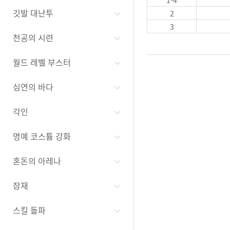
깃발 대난투
2
3
천공의 시련
월드 레벨 부스터
심연의 바다
각인
명예 코스튬 강화
혼돈의 아레나
잠재
스킬 돌파