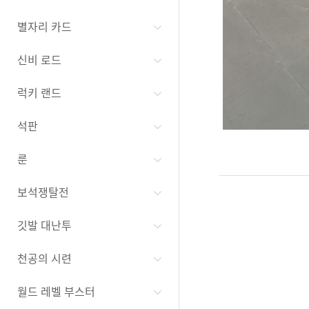
별자리 카드
신비 로드
럭키 랜드
석판
룬
보석쟁탈전
깃발 대난투
천공의 시련
월드 레벨 부스터