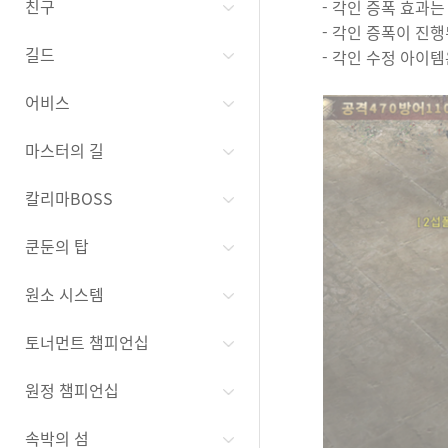
친구
- 각인 증폭 효과는
- 각인 증폭이 진
길드
- 각인 수정 아이템
어비스
마스터의 길
칼리마BOSS
쿤둔의 탑
원소 시스템
토너먼트 챔피언십
원정 챔피언십
속박의 섬