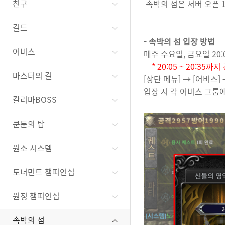
친구
속박의 섬은 서버 오픈 1
길드
- 속박의 섬 입장 방법
어비스
매주 수요일, 금요일 20:
* 20:05 ~ 20:3
마스터의 길
[상단 메뉴] → [어비스]
입장 시 각 어비스 그룹
칼리마BOSS
쿤둔의 탑
원소 시스템
토너먼트 챔피언십
원정 챔피언십
속박의 섬