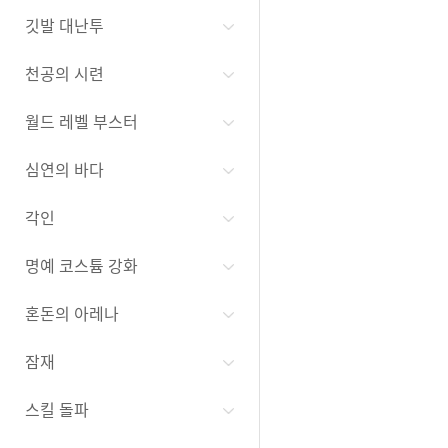
깃발 대난투
천공의 시련
월드 레벨 부스터
심연의 바다
각인
명예 코스튬 강화
혼돈의 아레나
잠재
스킬 돌파