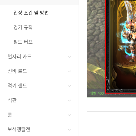
입장 조건 및 방법
경기 규칙
필드 버프
별자리 카드
신비 로드
럭키 랜드
석판
룬
보석쟁탈전