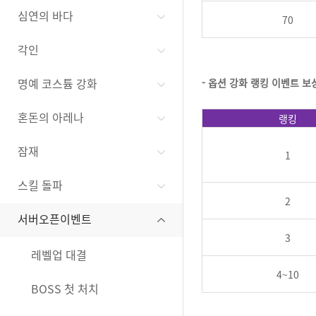
심연의 바다
70
각인
명예 코스튬 강화
-
옵션 강화 랭킹 이벤트 보
혼돈의 아레나
랭킹
잠재
1
스킬 돌파
2
서버오픈이벤트
3
레벨업 대결
4~10
BOSS 첫 처치