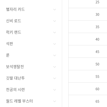
25
별자리 카드
30
신비 로드
35
럭키 랜드
40
석판
45
룬
50
보석쟁탈전
55
깃발 대난투
천공의 시련
60
월드 레벨 부스터
65