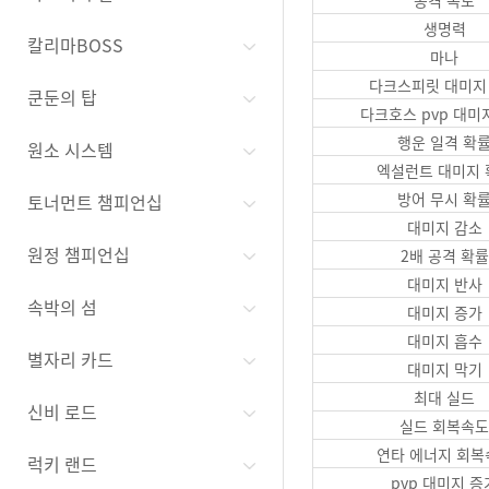
공격 속도
생명력
칼리마BOSS
마나
다크스피릿 대미지
쿤둔의 탑
다크호스 pvp 대미
행운 일격 확
원소 시스템
엑설런트 대미지 
방어 무시 확
토너먼트 챔피언십
대미지 감소
원정 챔피언십
2배 공격 확률
대미지 반사
속박의 섬
대미지 증가
대미지 흡수
별자리 카드
대미지 막기
최대 실드
신비 로드
실드 회복속도
연타 에너지 회복
럭키 랜드
pvp 대미지 증