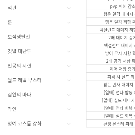
pvp 피해 감
석판
행운 일격 대미지
룬
행운 일격 저항 
엑설런트 대미지 저
보석쟁탈전
2배 대미지 증
엑설런트 대미지 
깃발 대난투
방어 무시 저항 
2배 공격 저항 
천공의 시련
제어 저항 증
피격 시 실드 
월드 레벨 부스터
받는 반사 대미지
[열매] 연타 발동
심연의 바다
[열매] 실드 대미지
[열매] 연타 회복
각인
[열매] 실드 회복
명예 코스튬 강화
환생 몬스터 피해