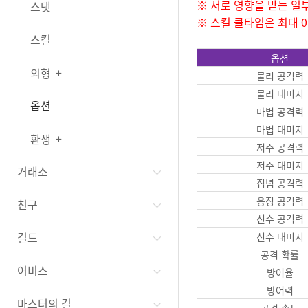
※ 서로 영향을 받는 일
스탯
※ 스킬 쿨타임은 최대 0
스킬
옵션
외형
물리 공격력
물리 대미지
옵션
마법 공격력
마법 대미지
환생
저주 공격력
저주 대미지
거래소
집념 공격력
응징 공격력
친구
신수 공격력
길드
신수 대미지
공격 확률
어비스
방어율
방어력
마스터의 길